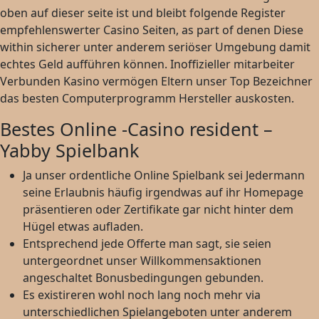
oben auf dieser seite ist und bleibt folgende Register
empfehlenswerter Casino Seiten, as part of denen Diese
within sicherer unter anderem seriöser Umgebung damit
echtes Geld aufführen können. Inoffizieller mitarbeiter
Verbunden Kasino vermögen Eltern unser Top Bezeichner
das besten Computerprogramm Hersteller auskosten.
Bestes Online -Casino resident –
Yabby Spielbank
Ja unser ordentliche Online Spielbank sei Jedermann
seine Erlaubnis häufig irgendwas auf ihr Homepage
präsentieren oder Zertifikate gar nicht hinter dem
Hügel etwas aufladen.
Entsprechend jede Offerte man sagt, sie seien
untergeordnet unser Willkommensaktionen
angeschaltet Bonusbedingungen gebunden.
Es existireren wohl noch lang noch mehr via
unterschiedlichen Spielangeboten unter anderem