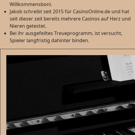
Willkommensboni.
Jakob schreibt seit 2015 für CasinoOnline.de und hat
seit dieser zeit bereits mehrere Casinos auf Herz und
Nieren getestet.
Bei ihr ausgefeiltes Treueprogramm, ist versucht,
Spieler langfristig dahinter binden.