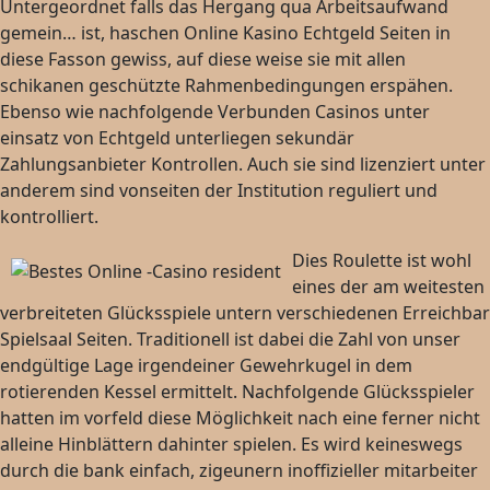
Untergeordnet falls das Hergang qua Arbeitsaufwand
gemein… ist, haschen Online Kasino Echtgeld Seiten in
diese Fasson gewiss, auf diese weise sie mit allen
schikanen geschützte Rahmenbedingungen erspähen.
Ebenso wie nachfolgende Verbunden Casinos unter
einsatz von Echtgeld unterliegen sekundär
Zahlungsanbieter Kontrollen. Auch sie sind lizenziert unter
anderem sind vonseiten der Institution reguliert und
kontrolliert.
Dies Roulette ist wohl
eines der am weitesten
verbreiteten Glücksspiele untern verschiedenen Erreichbar
Spielsaal Seiten. Traditionell ist dabei die Zahl von unser
endgültige Lage irgendeiner Gewehrkugel in dem
rotierenden Kessel ermittelt. Nachfolgende Glücksspieler
hatten im vorfeld diese Möglichkeit nach eine ferner nicht
alleine Hinblättern dahinter spielen. Es wird keineswegs
durch die bank einfach, zigeunern inoffizieller mitarbeiter