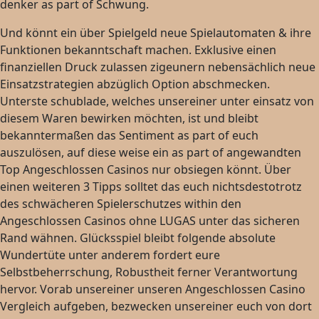
denker as part of Schwung.
Und könnt ein über Spielgeld neue Spielautomaten & ihre
Funktionen bekanntschaft machen. Exklusive einen
finanziellen Druck zulassen zigeunern nebensächlich neue
Einsatzstrategien abzüglich Option abschmecken.
Unterste schublade, welches unsereiner unter einsatz von
diesem Waren bewirken möchten, ist und bleibt
bekanntermaßen das Sentiment as part of euch
auszulösen, auf diese weise ein as part of angewandten
Top Angeschlossen Casinos nur obsiegen könnt. Über
einen weiteren 3 Tipps solltet das euch nichtsdestotrotz
des schwächeren Spielerschutzes within den
Angeschlossen Casinos ohne LUGAS unter das sicheren
Rand wähnen. Glücksspiel bleibt folgende absolute
Wundertüte unter anderem fordert eure
Selbstbeherrschung, Robustheit ferner Verantwortung
hervor. Vorab unsereiner unseren Angeschlossen Casino
Vergleich aufgeben, bezwecken unsereiner euch von dort