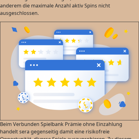
anderem die maximale Anzahl aktiv Spins nicht
ausgeschlossen.
Beim Verbunden Spielbank Prämie ohne Einzahlung
handelt sera gegenseitig damit eine risikofreie