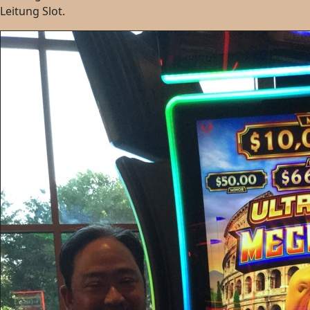
Leitung Slot.