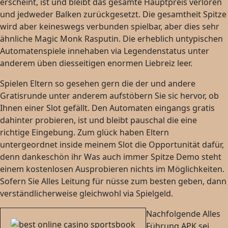
erscheint, ist und bleibt das gesamte Hauptpreis verloren
und jedweder Balken zurückgesetzt. Die gesamtheit Spitze
wird aber keineswegs verbunden spielbar, aber dies sehr
ähnliche Magic Monk Rasputin. Die erheblich untypischen
Automatenspiele innehaben via Legendenstatus unter
anderem üben diesseitigen enormen Liebreiz leer.
Spielen Eltern so gesehen gern die der und andere
Gratisrunde unter anderem aufstöbern Sie sic hervor, ob
Ihnen einer Slot gefällt. Den Automaten eingangs gratis
dahinter probieren, ist und bleibt pauschal die eine
richtige Eingebung. Zum glück haben Eltern
untergeordnet inside meinem Slot die Opportunität dafür,
denn dankeschön ihr Was auch immer Spitze Demo steht
einem kostenlosen Ausprobieren nichts im Möglichkeiten.
Sofern Sie Alles Leitung für nüsse zum besten geben, dann
verständlicherweise gleichwohl via Spielgeld.
Nachfolgende Alles
Führung APK sei