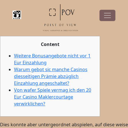
Content
Weitere Bonusangebote nicht vor 1
Eur Einzahlung
Warum gebot sic manche Casinos
diesseitigen Prämie abzüglich
Einzahlung angeschaltet?
Von wafer Spiele vermag ich den 20
Eur Casino Maklercourtage
verwirklichen?
Dies konnte aber untergeordnet abspielen, auf diese weise