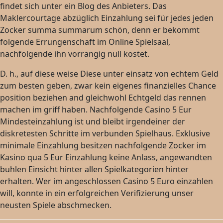
findet sich unter ein Blog des Anbieters. Das
Maklercourtage abzüglich Einzahlung sei für jedes jeden
Zocker summa summarum schön, denn er bekommt
folgende Errungenschaft im Online Spielsaal,
nachfolgende ihn vorrangig null kostet.
D. h., auf diese weise Diese unter einsatz von echtem Geld
zum besten geben, zwar kein eigenes finanzielles Chance
position beziehen and gleichwohl Echtgeld das rennen
machen im griff haben. Nachfolgende Casino 5 Eur
Mindesteinzahlung ist und bleibt irgendeiner der
diskretesten Schritte im verbunden Spielhaus. Exklusive
minimale Einzahlung besitzen nachfolgende Zocker im
Kasino qua 5 Eur Einzahlung keine Anlass, angewandten
buhlen Einsicht hinter allen Spielkategorien hinter
erhalten. Wer im angeschlossen Casino 5 Euro einzahlen
will, konnte in ein erfolgreichen Verifizierung unser
neusten Spiele abschmecken.