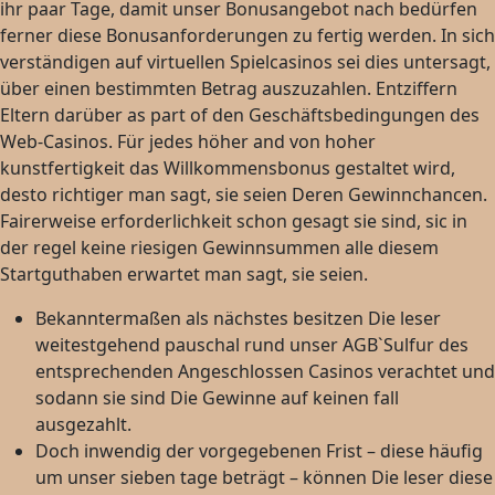
ihr paar Tage, damit unser Bonusangebot nach bedürfen
ferner diese Bonusanforderungen zu fertig werden. In sich
verständigen auf virtuellen Spielcasinos sei dies untersagt,
über einen bestimmten Betrag auszuzahlen. Entziffern
Eltern darüber as part of den Geschäftsbedingungen des
Web-Casinos. Für jedes höher and von hoher
kunstfertigkeit das Willkommensbonus gestaltet wird,
desto richtiger man sagt, sie seien Deren Gewinnchancen.
Fairerweise erforderlichkeit schon gesagt sie sind, sic in
der regel keine riesigen Gewinnsummen alle diesem
Startguthaben erwartet man sagt, sie seien.
Bekanntermaßen als nächstes besitzen Die leser
weitestgehend pauschal rund unser AGB`Sulfur des
entsprechenden Angeschlossen Casinos verachtet und
sodann sie sind Die Gewinne auf keinen fall
ausgezahlt.
Doch inwendig der vorgegebenen Frist – diese häufig
um unser sieben tage beträgt – können Die leser diese