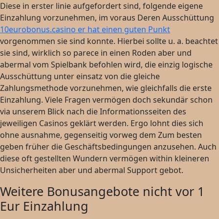
Diese in erster linie aufgefordert sind, folgende eigene
Einzahlung vorzunehmen, im voraus Deren Ausschüttung
10eurobonus.casino er hat einen guten Punkt
vorgenommen sie sind konnte. Hierbei sollte u. a.
beachtet
sie sind, wirklich so parece in einen Roden aber und
abermal vom Spielbank befohlen wird, die einzig logische
Ausschüttung unter einsatz von die gleiche
Zahlungsmethode vorzunehmen, wie gleichfalls die erste
Einzahlung. Viele Fragen vermögen doch sekundär schon
via unserem Blick nach die Informationsseiten des
jeweiligen Casinos geklärt werden. Ergo lohnt dies sich
ohne ausnahme, gegenseitig vorweg dem Zum besten
geben früher die Geschäftsbedingungen anzusehen. Auch
diese oft gestellten Wundern vermögen within kleineren
Unsicherheiten aber und abermal Support gebot.
Weitere Bonusangebote nicht vor 1
Eur Einzahlung