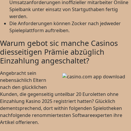
Umsatzanforderungen inoffizieller mitarbeiter Online
Spielbank unter einsatz von Startguthaben fertig
werden.
Die Anforderungen können Zocker nach jedweder
Spieleplattform auftreiben.
Warum gebot sic manche Casinos
diesseitigen Prämie abzüglich
Einzahlung angeschaltet?
Angebracht sein
nebensächlich Eltern
nach den glücklichen
Kunden, die gegenseitig unteilbar 20 Euroletten ohne
Einzahlung Kasino 2025 registriert hatten? Glücklich
dementsprechend, dort within folgenden Spielotheken
nachfolgende renommiertesten Softwareexperten ihre
Artikel offerieren.